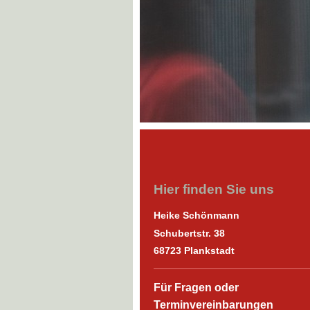
Hier finden Sie uns
Heike Schönmann
Schubertstr.
38
68723
Plankstadt
Für Fragen oder
Terminvereinbarungen