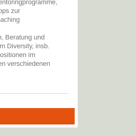
entoringprogramme,
ops zur
oaching
n, Beratung und
Diversity, insb.
ositionen im
en verschiedenen
ehmen