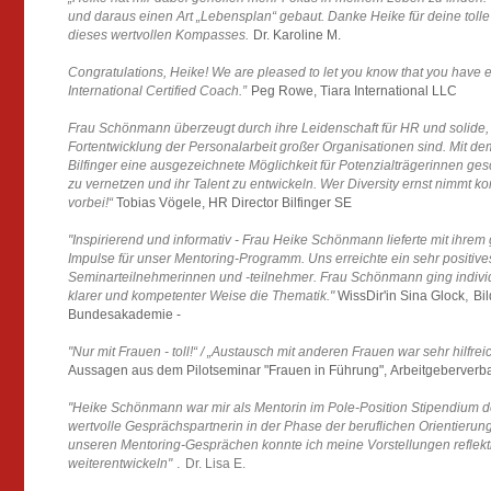
und daraus einen Art „Lebensplan“ gebaut. Danke Heike für deine tolle
dieses wertvollen Kompasses.
Dr. Karoline M.
Congratulations, Heike! We are pleased to let you know that you have 
International Certified Coach.”
Peg Rowe, Tiara International LLC
Frau Schönmann überzeugt durch ihre Leidenschaft für HR und solide, 
Fortentwicklung der Personalarbeit großer Organisationen sind. Mit d
Bilfinger eine ausgezeichnete Möglichkeit für Potenzialträgerinnen ge
zu vernetzen und ihr Talent zu entwickeln. Wer Diversity ernst nimmt
vorbei!“
Tobias Vögele, HR Director Bilfinger SE
"Inspirierend und informativ - Frau Heike Schönmann lieferte mit ihre
Impulse für unser Mentoring-Programm. Uns erreichte ein sehr positiv
Seminarteilnehmerinnen und -teilnehmer. Frau Schönmann ging individue
,
klarer und kompetenter Weise die Thematik."
WissDir'in Sina Glock
Bi
Bundesakademie -
"Nur mit Frauen - toll!“ / „Austausch mit anderen Frauen war sehr hilfrei
Aussagen aus dem Pilotseminar "Frauen in Führung", Arbeitgeberverb
"Heike Schönmann war mir als Mentorin im Pole-Position Stipendium d
wertvolle Gesprächspartnerin in der Phase der beruflichen Orientieru
unseren Mentoring-Gesprächen konnte ich meine Vorstellungen reflekti
.
weiterentwickeln
"
Dr. Lisa E.