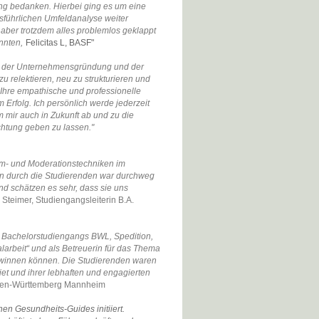
ing bedanken. Hierbei ging es um eine
usführlichen Umfeldanalyse weiter
 aber trotzdem alles problemlos geklappt
nnten,
Felicitas L, BASF"
e der Unternehmensgründung und der
u relektieren, neu zu strukturieren und
 Ihre empathische und professionelle
Erfolg. Ich persönlich werde jederzeit
m mir auch in Zukunft ab und zu die
ichtung geben zu lassen."
m- und Moderationstechniken im
n durch die Studierenden war durchweg
d schätzen es sehr, dass sie uns
 Steimer, Studiengangsleiterin B.A.
achelorstudiengangs BWL, Spedition,
alarbeit“ und als Betreuerin für das Thema
 gewinnen können. Die Studierenden waren
t und ihrer lebhaften und engagierten
aden-Württemberg Mannheim
n Gesundheits-Guides initiiert.