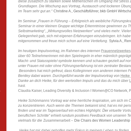
diese zusätzlich zu stärken sowie Mitmenschen im Umgang mit Stress z
Grundlagen. Die Mischung aus Vortrag, Austausch und lockeren Übun
im Team sehr gut an.“
Christine A., Geschäftsführer, bkb GmbH Wirtscha
Im Seminar „Frauen in Führung – Erfolgreich als weibliche Führungskra
Seminar in einer kleinen Gruppe wichtige Erkenntnisse gewinnen zu T
Selbstmarketing“, „Wirkungsvolles Netzwerken“ und vieles mehr. Viele
Gelegenheit gab, sich mit eigenen Erfahrungen einzubringen. Ich habe
mitgenommen und freue mich schon auf eine Vertiefung.
Sylvia A., Ren
Im heutigen Impulsvortrag, im Rahmen des internen
Frauennetzwerkes
über 60 Teilnehmerinnen mit den Spielregeln in eher männlich gepräg
Macht- und Statusspiele/-symbole kennen und schauten gezielt auf n
unter Frauen mit oder ohne Führungserfahrung ist ein zentraler Bestan
Besonders hat mich gefreut, dass Kolleginnen von anderen internen 
Bentley dabei waren. Durchgeführt wurde der Impulsvortrag von
Heike
Danke an dich Heike, für den wertvollen Impuls und das du mich über
L
hast.
Claudia Kaiser, Leading Diversity & Inclusion I Women@CO Network, 
Heike Schönmanns Vortrag war eine herrliche Inspiration, um sich im C
zu konzentrieren. Auch wenn die Themen bekannt sind, hat es mir pers
Der
finden und war im Tagesverlauf ein echtes Highlight.
virtuelle Vor
beruflichen Schritte“ erhielt rundum positives Feedback von unseren 
vielmals für die
Zusammenarbeit –
Die Chairs des Women Leadership 
„Heike hat mir dabei geholfen mehr Fokus in meinem Leben zu finden. 