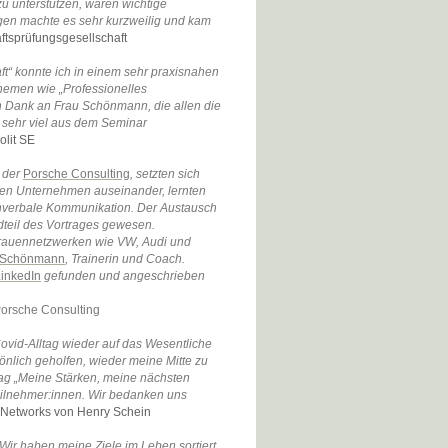
u unterstützen, waren wichtige
gen machte es sehr kurzweilig und kam
ftsprüfungsgesellschaft
ft“ konnte ich in einem sehr praxisnahen
hemen wie „Professionelles
n Dank an Frau Schönmann, die allen die
 sehr viel aus dem Seminar
olit SE
der
Porsche Consulting
, setzten sich
ten Unternehmen auseinander, lernten
onverbale Kommunikation. Der Austausch
dteil des Vortrages gewesen.
Frauennetzwerken wie VW, Audi und
 Schönmann
, Trainerin und Coach.
inkedIn
gefunden und angeschrieben
Porsche Consulting
ovid-Alltag wieder auf das Wesentliche
önlich geholfen, wieder meine Mitte zu
trag „Meine Stärken, meine nächsten
Teilnehmer:innen. Wir bedanken uns
Networks von Henry Schein
Wir haben meine Ziele im Leben sortiert