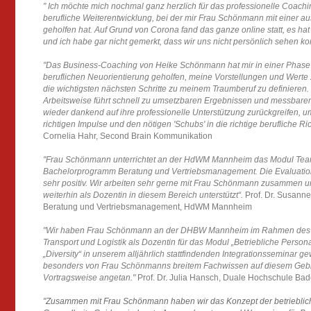
" Ich möchte mich nochmal ganz herzlich für das professionelle Coach
berufliche Weiterentwicklung, bei der mir Frau Schönmann mit einer a
geholfen hat. Auf Grund von Corona fand das ganze online statt, es hat
und ich habe gar nicht gemerkt, dass wir uns nicht persönlich sehen ko
"Das Business-Coaching von Heike Schönmann hat mir in einer Phas
beruflichen Neuorientierung geholfen, meine Vorstellungen und Werte z
die wichtigsten nächsten Schritte zu meinem Traumberuf zu definieren.
Arbeitsweise führt schnell zu umsetzbaren Ergebnissen und messbarem 
wieder dankend auf ihre professionelle Unterstützung zurückgreifen, u
richtigen Impulse und den nötigen 'Schubs' in die richtige berufliche R
Cornelia Hahr, Second Brain Kommunikation
"Frau Schönmann unterrichtet an der HdWM Mannheim das Modul Tea
Bachelorprogramm Beratung und Vertriebsmanagement. Die Evaluatio
sehr positiv. Wir arbeiten sehr gerne mit Frau Schönmann zusammen un
weiterhin als Dozentin in diesem Bereich unterstützt“.
Prof. Dr. Susanne
Beratung und Vertriebsmanagement, HdWM Mannheim
"Wir haben Frau Schönmann an der DHBW Mannheim im Rahmen des B
Transport und Logistik als Dozentin für das Modul „Betriebliche Person
„Diversity“ in unserem alljährlich stattfindenden Integrationsseminar
besonders von Frau Schönmanns breitem Fachwissen auf diesem Gebie
Vortragsweise angetan."
Prof. Dr. Julia Hansch, Duale Hochschule B
"Zusammen mit Frau Schönmann haben wir das Konzept der betriebliche