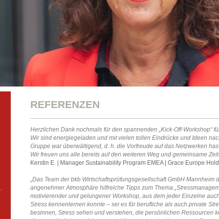
REFERENZEN
Herzlichen Dank nochmals für den spannenden „Kick-Off-Workshop“ für
Wir sind energiegeladen und mit vielen tollen Eindrücke und Ideen n
Gruppe war überwältigend, d. h. die Vorfreude auf das Netzwerken has
Wir freuen uns alle bereits auf den weiteren Weg und gemeinsame Zeit
Kerstin E. | Manager Sustainability Program EMEA | Grace Europe Ho
„Das Team der bkb Wirtschaftsprüfungsgesellschaft GmbH Mannheim dan
angenehmer Atmosphäre hilfreiche Tipps zum Thema „Stressmanagement
motivierender und gelungener Workshop, aus dem jeder Einzelne auch
Stress kennenlernen konnte – sei es für berufliche als auch private Stre
besinnen, Stress sehen und verstehen, die persönlichen Ressourcen k