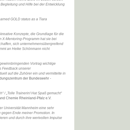
 Begleitung und Hilfe bei der Entwicklung
earned GOLD status as a Tiara
kreative Konzepte, die Grundlage für die
em X-Mentoring-Programm hat sie bei
schaffen, sich unternehmensübergreifend
 kommt an Heike Schönmann nicht
m gewinnbringenden Vortrag wichtige
es Feedback unserer
ll auf die Zuhörer ein und vermittelte in
ldungszentrum der Bundeswehr -
ch“ / „Tolle Trainerin! Hat Spaß gemacht“
and Chemie Rheinland-Pfalz e.V.
er Universität Mannheim eine sehr
ng gegen Ende meiner Promotion. In
eren und durch ihre wertvollen Impulse