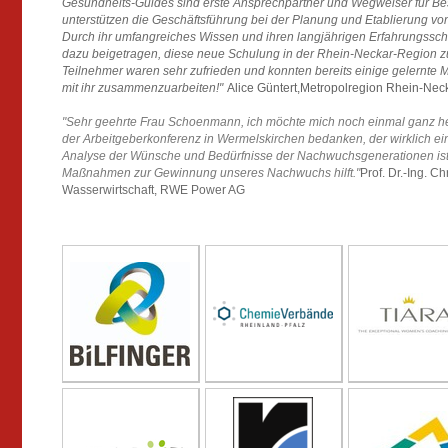
Gesundheits-Guides sind erste Ansprechpartner und Wegweiser für Bes
unterstützen die Geschäftsführung bei der Planung und Etablierung 
Durch ihr umfangreiches Wissen und ihren langjährigen Erfahrungss
dazu beigetragen, diese neue Schulung in der Rhein-Neckar-Region z
Teilnehmer waren sehr zufrieden und konnten bereits einige gelernte 
mit ihr zusammenzuarbeiten!"
Alice Güntert,Metropolregion Rhein-Ne
"Sehr geehrte Frau Schoenmann, i
ch möchte mich noch einmal ganz her
der Arbeitgeberkonferenz in Wermelskirchen bedanken, der wirklich ei
Analyse der Wünsche und Bedürfnisse der Nachwuchsgenerationen ist 
Maßnahmen zur Gewinnung unseres Nachwuchs hilft."
Prof. Dr.-Ing. Ch
Wasserwirtschaft,
RWE Power AG